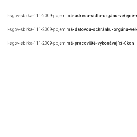
l-sgov-sbírka-111-2009-pojem:
má-adresu-sídla-orgánu-veřejné
l-sgov-sbírka-111-2009-pojem:
má-datovou-schránku-orgánu-veř
l-sgov-sbírka-111-2009-pojem:
má-pracoviště-vykonávající-úkon