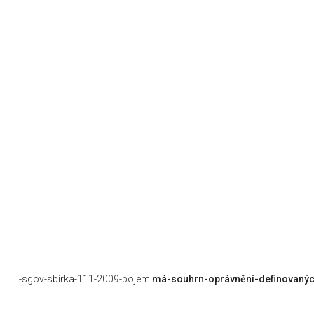
l-sgov-sbírka-111-2009-pojem:
má-souhrn-oprávnění-definovanýc