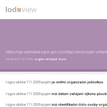
https://rpp-opendata.egon.gov.cz/odrpp/zdroj/orgán-veře
orgán-veřejné-moci
AN ENTITY OF TYPE:
l-sgov-sbírka-111-2009-pojem:
je-vnitřní-organizační-jednotkou
l-sgov-sbírka-111-2009-pojem:
má-datum-zahájení-výkonu-působ
l-sgov-sbírka-111-2009-pojem:
má-identifikační-číslo-osoby-org