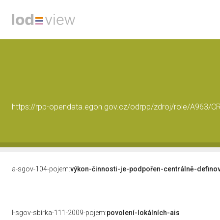
https://rpp-opendata.egon.gov.cz/odrpp/zdroj/role/A963
a-sgov-104-pojem:
výkon-činnosti-je-podpořen-centrálně-defino
l-sgov-sbírka-111-2009-pojem:
povolení-lokálních-ais