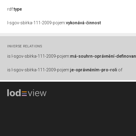
rdf:
type
l-sgov-sbírka-111-2009-pojem:
vykonává-činnost
INVERSE RELATIONS
is
l-sgov-sbírka-111-2009-pojem:
má-souhrn-oprávnění-definovan
is
l-sgov-sbírka-111-2009-pojem:
je-oprávněním-pro-roli
of