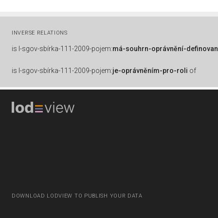
INVERSE RELATIONS
is
l-sgov-sbírka-111-2009-pojem:
má-souhrn-oprávnění-definovan
is
l-sgov-sbírka-111-2009-pojem:
je-oprávněním-pro-roli
of
DOWNLOAD LODVIEW TO PUBLISH YOUR DATA