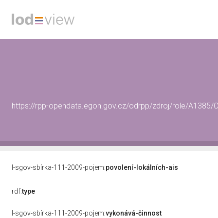
https://rpp-opendata.egon.gov.cz/odrpp/zdroj/role/A138
l-sgov-sbírka-111-2009-pojem:
povolení-lokálních-ais
rdf:
type
l-sgov-sbírka-111-2009-pojem:
vykonává-činnost