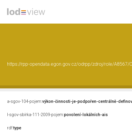
https://rpp-opendata.egon.gov.cz/odrpp/zdroj/role/A856
a-sgov-104-pojem:
výkon-činnosti-je-podpořen-centrálně-defino
l-sgov-sbírka-111-2009-pojem:
povolení-lokálních-ais
rdf:
type