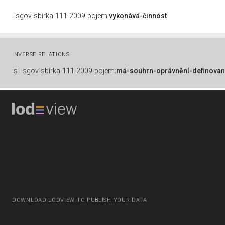
l-sgov-sbírka-111-2009-pojem:
vykonává-činnost
INVERSE RELATIONS
is
l-sgov-sbírka-111-2009-pojem:
má-souhrn-oprávnění-definovan
DOWNLOAD LODVIEW TO PUBLISH YOUR DATA