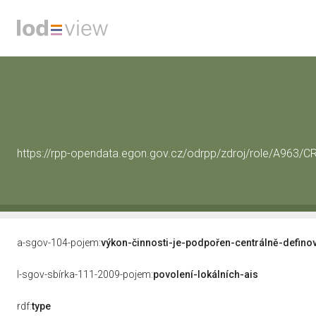
https://rpp-opendata.egon.gov.cz/odrpp/zdroj/role/A963
a-sgov-104-pojem:
výkon-činnosti-je-podpořen-centrálně-defino
l-sgov-sbírka-111-2009-pojem:
povolení-lokálních-ais
rdf:
type