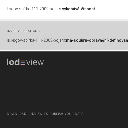
l-sgov-sbírka-111-2009-pojem:
vykonává-činnost
INVERSE RELATIONS
is
l-sgov-sbírka-111-2009-pojem:
má-souhrn-oprávnění-definovan
DOWNLOAD LODVIEW TO PUBLISH YOUR DATA