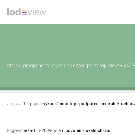
https://rpp-opendata.egon.gov.cz/odrpp/zdroj/role/A963
a-sgov-104-pojem:
výkon-činnosti-je-podpořen-centrálně-defino
l-sgov-sbírka-111-2009-pojem:
povolení-lokálních-ais