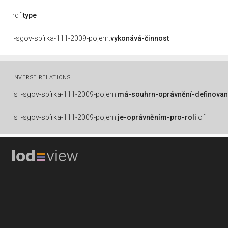
rdf:
type
l-sgov-sbírka-111-2009-pojem:
vykonává-činnost
INVERSE RELATIONS
is
l-sgov-sbírka-111-2009-pojem:
má-souhrn-oprávnění-definovan
is
l-sgov-sbírka-111-2009-pojem:
je-oprávněním-pro-roli
of