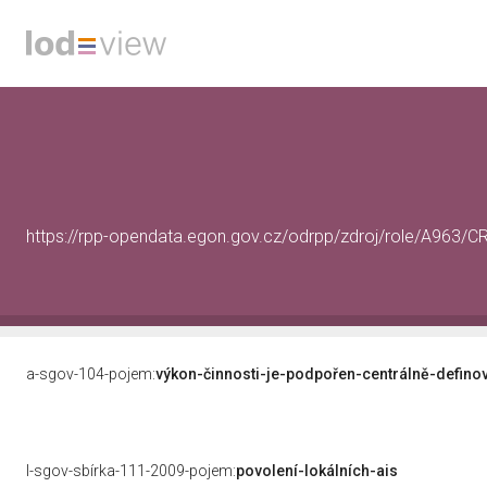
https://rpp-opendata.egon.gov.cz/odrpp/zdroj/role/A963
a-sgov-104-pojem:
výkon-činnosti-je-podpořen-centrálně-defino
l-sgov-sbírka-111-2009-pojem:
povolení-lokálních-ais