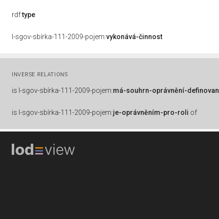
rdf:
type
l-sgov-sbírka-111-2009-pojem:
vykonává-činnost
INVERSE RELATIONS
is
l-sgov-sbírka-111-2009-pojem:
má-souhrn-oprávnění-definovan
is
l-sgov-sbírka-111-2009-pojem:
je-oprávněním-pro-roli
of