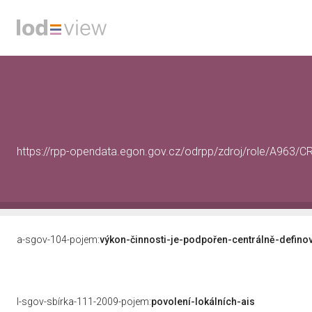
https://rpp-opendata.egon.gov.cz/odrpp/zdroj/role/A963
a-sgov-104-pojem:
výkon-činnosti-je-podpořen-centrálně-defino
l-sgov-sbírka-111-2009-pojem:
povolení-lokálních-ais