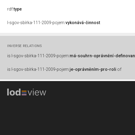
rdf:
type
l-sgov-sbírka-111-2009-pojem:
vykonává-činnost
INVERSE RELATIONS
is
l-sgov-sbírka-111-2009-pojem:
má-souhrn-oprávnění-definovan
is
l-sgov-sbírka-111-2009-pojem:
je-oprávněním-pro-roli
of