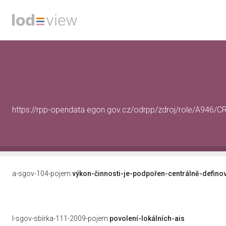
https://rpp-opendata.egon.gov.cz/odrpp/zdroj/role/A946
a-sgov-104-pojem:
výkon-činnosti-je-podpořen-centrálně-defino
l-sgov-sbírka-111-2009-pojem:
povolení-lokálních-ais