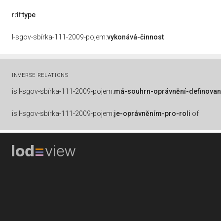
rdf:
type
l-sgov-sbírka-111-2009-pojem:
vykonává-činnost
INVERSE RELATIONS
is
l-sgov-sbírka-111-2009-pojem:
má-souhrn-oprávnění-definovan
is
l-sgov-sbírka-111-2009-pojem:
je-oprávněním-pro-roli
of