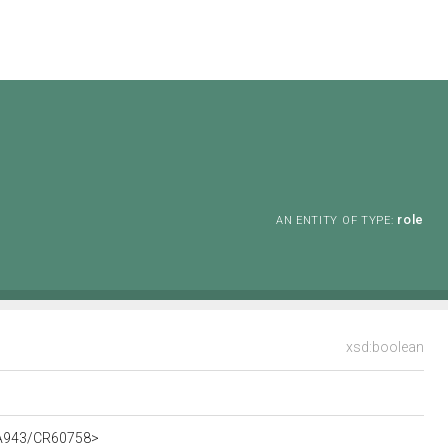
role
AN ENTITY OF TYPE:
xsd:boolean
t/A943/CR60758>