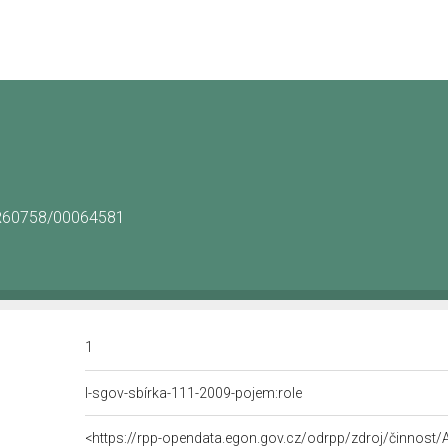
/CR60758/00064581
1
l-sgov-sbírka-111-2009-pojem:role
<https://rpp-opendata.egon.gov.cz/odrpp/zdroj/činnos