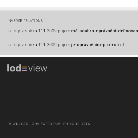
INVERSE RELATIONS
is
l-sgov-sbírka-111-2009-pojem:
má-souhrn-oprávnění-definovan
is
l-sgov-sbírka-111-2009-pojem:
je-oprávněním-pro-roli
of
DOWNLOAD LODVIEW TO PUBLISH YOUR DATA