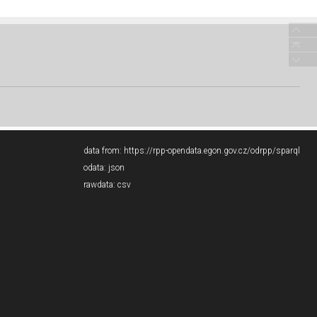
data from:
https://rpp-opendata.egon.gov.cz/odrpp/sparql
odata:
json
rawdata:
csv