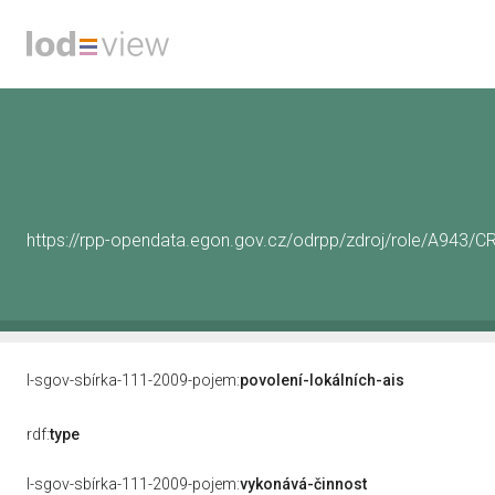
https://rpp-opendata.egon.gov.cz/odrpp/zdroj/role/A943
l-sgov-sbírka-111-2009-pojem:
povolení-lokálních-ais
rdf:
type
l-sgov-sbírka-111-2009-pojem:
vykonává-činnost