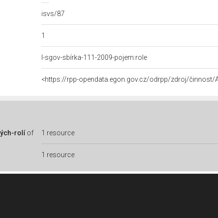
isvs/87
1
l-sgov-sbírka-111-2009-pojem:role
<https://rpp-opendata.egon.gov.cz/odrpp/zdroj/činnos
ých-rolí
of
1 resource
1 resource