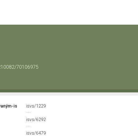
/CR10082/70106975
vaným-is
isvs/1229
isvs/6292
isvs/6479