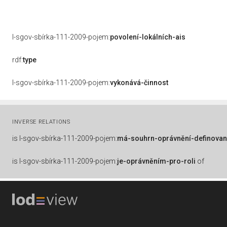
l-sgov-sbírka-111-2009-pojem:
povolení-lokálních-ais
rdf:
type
l-sgov-sbírka-111-2009-pojem:
vykonává-činnost
INVERSE RELATIONS
is
l-sgov-sbírka-111-2009-pojem:
má-souhrn-oprávnění-definovan
is
l-sgov-sbírka-111-2009-pojem:
je-oprávněním-pro-roli
of