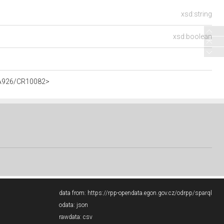
xsd:string
xsd:boolean
t/A926/CR10082>
data from:
https://rpp-opendata.egon.gov.cz/odrpp/sparql
odata:
json
rawdata:
csv