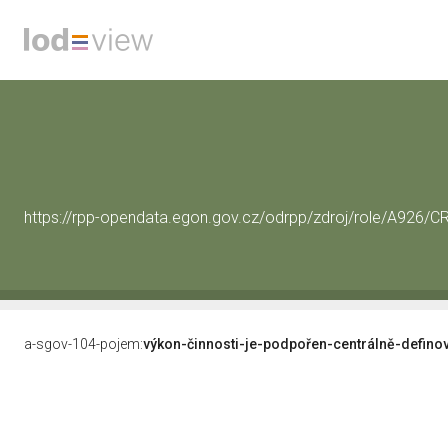
https://rpp-opendata.egon.gov.cz/odrpp/zdroj/role/A926
a-sgov-104-pojem:
výkon-činnosti-je-podpořen-centrálně-defino