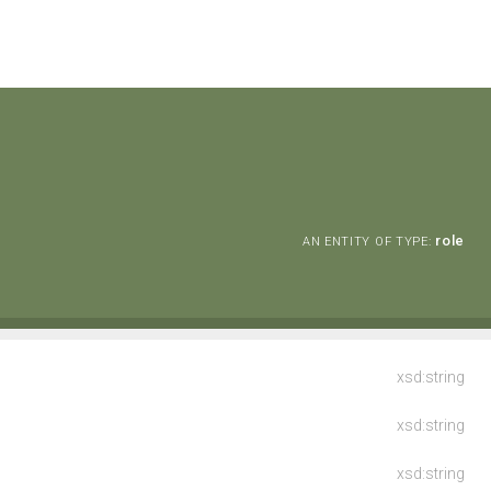
role
AN ENTITY OF TYPE:
xsd:string
xsd:string
xsd:string