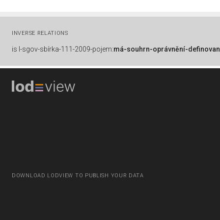
INVERSE RELATIONS
is
l-sgov-sbírka-111-2009-pojem:
má-souhrn-oprávnění-definovan
DOWNLOAD LODVIEW TO PUBLISH YOUR DATA