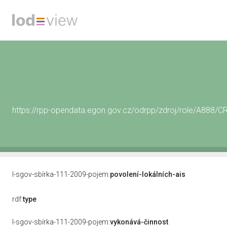
https://rpp-opendata.egon.gov.cz/odrpp/zdroj/role/A888
l-sgov-sbírka-111-2009-pojem:
povolení-lokálních-ais
rdf:
type
l-sgov-sbírka-111-2009-pojem:
vykonává-činnost