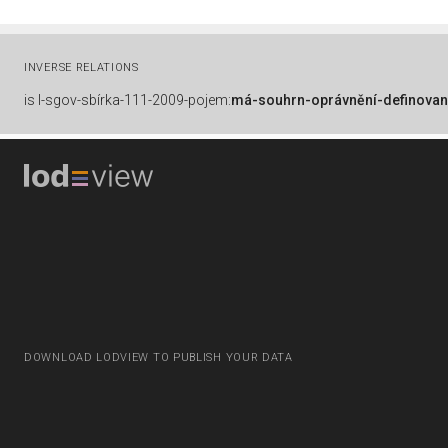
INVERSE RELATIONS
is
l-sgov-sbírka-111-2009-pojem:
má-souhrn-oprávnění-definovan
DOWNLOAD LODVIEW TO PUBLISH YOUR DATA