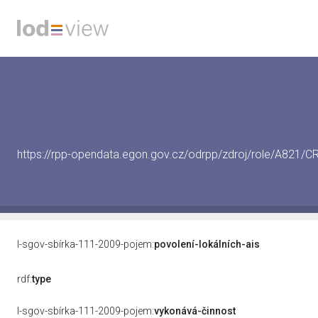
https://rpp-opendata.egon.gov.cz/odrpp/zdroj/role/A821
l-sgov-sbírka-111-2009-pojem:
povolení-lokálních-ais
rdf:
type
l-sgov-sbírka-111-2009-pojem:
vykonává-činnost