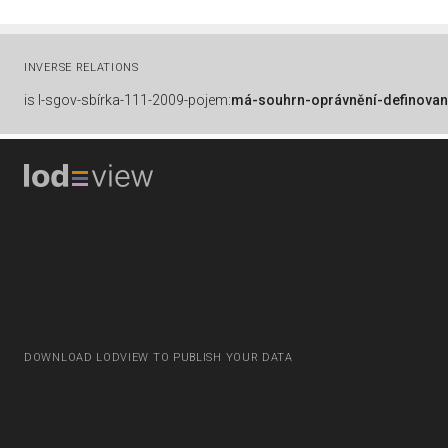
INVERSE RELATIONS
is
l-sgov-sbírka-111-2009-pojem:
má-souhrn-oprávnění-definovan
DOWNLOAD LODVIEW TO PUBLISH YOUR DATA