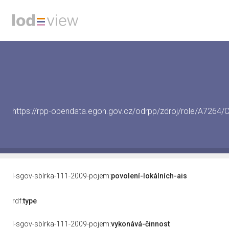
https://rpp-opendata.egon.gov.cz/odrpp/zdroj/role/A726
l-sgov-sbírka-111-2009-pojem:
povolení-lokálních-ais
rdf:
type
l-sgov-sbírka-111-2009-pojem:
vykonává-činnost