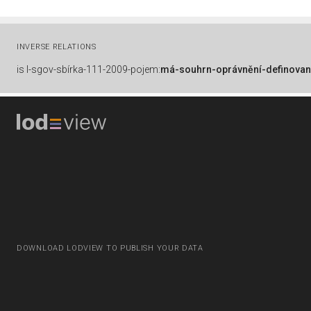
INVERSE RELATIONS
is
l-sgov-sbírka-111-2009-pojem:
má-souhrn-oprávnění-definovan
DOWNLOAD LODVIEW TO PUBLISH YOUR DATA