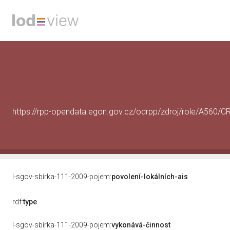
https://rpp-opendata.egon.gov.cz/odrpp/zdroj/role/A560
l-sgov-sbírka-111-2009-pojem:
povolení-lokálních-ais
rdf:
type
l-sgov-sbírka-111-2009-pojem:
vykonává-činnost