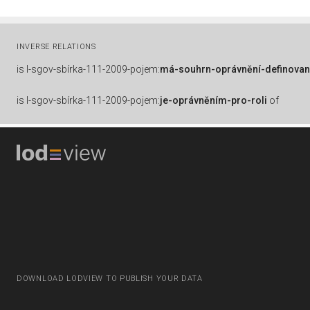
INVERSE RELATIONS
is
l-sgov-sbírka-111-2009-pojem:
má-souhrn-oprávnění-definovan
is
l-sgov-sbírka-111-2009-pojem:
je-oprávněním-pro-roli
of
DOWNLOAD LODVIEW TO PUBLISH YOUR DATA