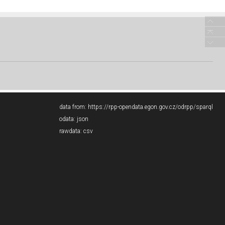
data from:
https://rpp-opendata.egon.gov.cz/odrpp/sparql
odata:
json
rawdata:
csv