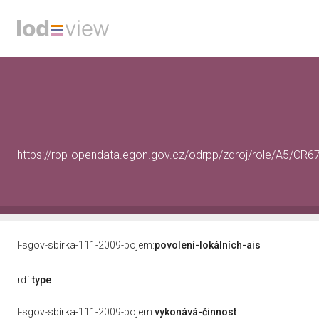
https://rpp-opendata.egon.gov.cz/odrpp/zdroj/role/A5/CR
l-sgov-sbírka-111-2009-pojem:
povolení-lokálních-ais
rdf:
type
l-sgov-sbírka-111-2009-pojem:
vykonává-činnost