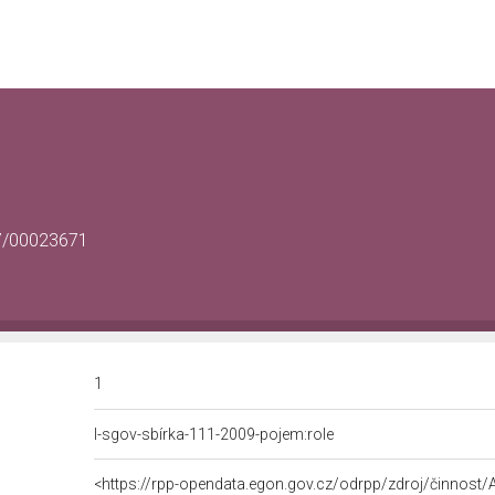
67/00023671
1
l-sgov-sbírka-111-2009-pojem:role
<https://rpp-opendata.egon.gov.cz/odrpp/zdroj/činnost