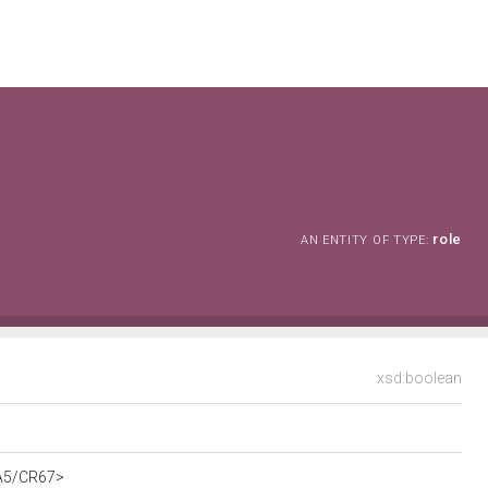
role
AN ENTITY OF TYPE:
xsd:boolean
/A5/CR67>