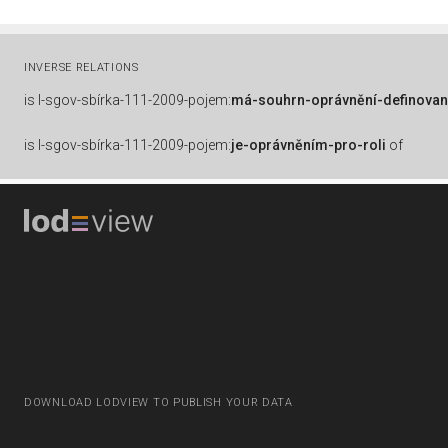
INVERSE RELATIONS
is
l-sgov-sbírka-111-2009-pojem:
má-souhrn-oprávnění-definovan
is
l-sgov-sbírka-111-2009-pojem:
je-oprávněním-pro-roli
of
DOWNLOAD LODVIEW TO PUBLISH YOUR DATA