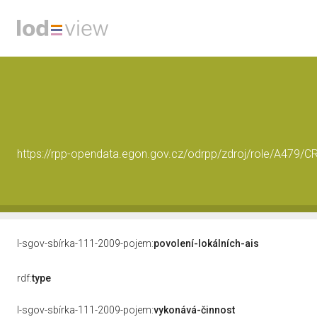
https://rpp-opendata.egon.gov.cz/odrpp/zdroj/role/A479
l-sgov-sbírka-111-2009-pojem:
povolení-lokálních-ais
rdf:
type
l-sgov-sbírka-111-2009-pojem:
vykonává-činnost