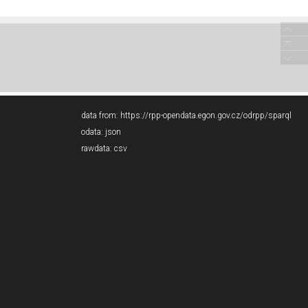
data from:
https://rpp-opendata.egon.gov.cz/odrpp/sparql
odata:
json
rawdata:
csv