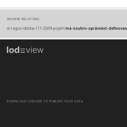
INVERSE RELATIONS
is
l-sgov-sbírka-111-2009-pojem:
má-souhrn-oprávnění-definovan
DOWNLOAD LODVIEW TO PUBLISH YOUR DATA