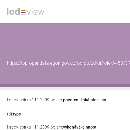
https://rpp-opendata.egon.gov.cz/odrpp/zdroj/role/A450
l-sgov-sbírka-111-2009-pojem:
povolení-lokálních-ais
rdf:
type
l-sgov-sbírka-111-2009-pojem:
vykonává-činnost