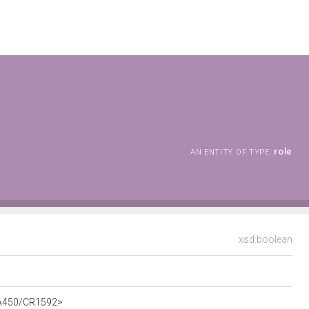
role
AN ENTITY OF TYPE:
xsd:boolean
t/A450/CR1592>