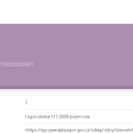
/CR1592/00023671
1
l-sgov-sbírka-111-2009-pojem:role
<https://rpp-opendata.egon.gov.cz/odrpp/zdroj/činnos