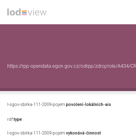
https://rpp-opendata.egon.gov.cz/odrpp/zdroj/role/A434
l-sgov-sbírka-111-2009-pojem:
povolení-lokálních-ais
rdf:
type
l-sgov-sbírka-111-2009-pojem:
vykonává-činnost