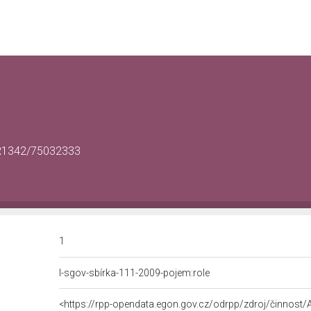
/CR1342/75032333
1
l-sgov-sbírka-111-2009-pojem:role
<https://rpp-opendata.egon.gov.cz/odrpp/zdroj/činnos