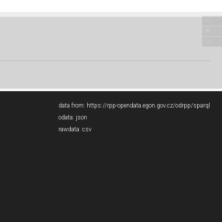
data from:
https://rpp-opendata.egon.gov.cz/odrpp/sparql
odata:
json
rawdata:
csv