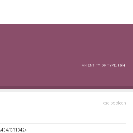
role
AN ENTITY OF TYPE:
xsd:boolean
t/A434/CR1342>