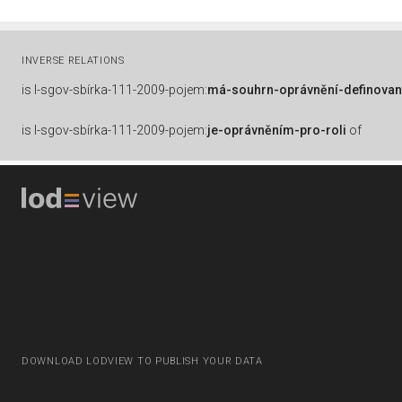
INVERSE RELATIONS
is
l-sgov-sbírka-111-2009-pojem:
má-souhrn-oprávnění-definovan
is
l-sgov-sbírka-111-2009-pojem:
je-oprávněním-pro-roli
of
DOWNLOAD LODVIEW TO PUBLISH YOUR DATA