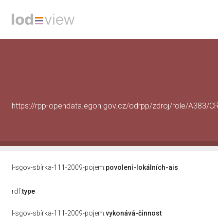
https://rpp-opendata.egon.gov.cz/odrpp/zdroj/role/A383/
l-sgov-sbírka-111-2009-pojem:
povolení-lokálních-ais
rdf:
type
l-sgov-sbírka-111-2009-pojem:
vykonává-činnost