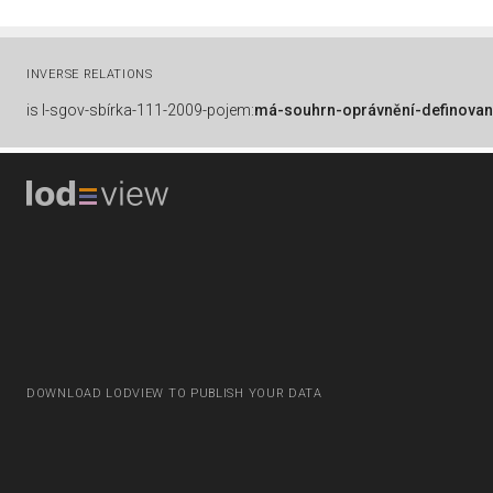
INVERSE RELATIONS
is
l-sgov-sbírka-111-2009-pojem:
má-souhrn-oprávnění-definovan
DOWNLOAD LODVIEW TO PUBLISH YOUR DATA