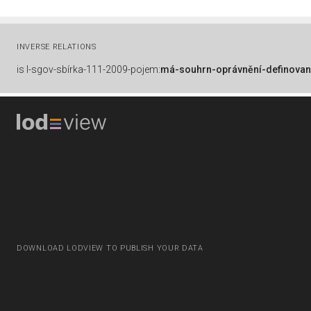
INVERSE RELATIONS
is
l-sgov-sbírka-111-2009-pojem:
má-souhrn-oprávnění-definovan
DOWNLOAD LODVIEW TO PUBLISH YOUR DATA