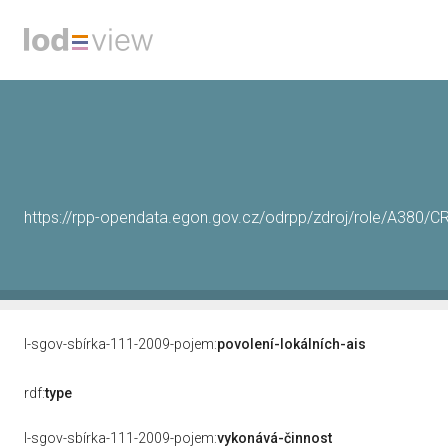
https://rpp-opendata.egon.gov.cz/odrpp/zdroj/role/A380
l-sgov-sbírka-111-2009-pojem:
povolení-lokálních-ais
rdf:
type
l-sgov-sbírka-111-2009-pojem:
vykonává-činnost