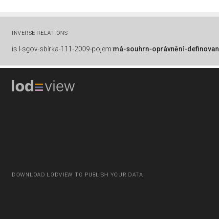
INVERSE RELATIONS
is
l-sgov-sbírka-111-2009-pojem:
má-souhrn-oprávnění-definovan
DOWNLOAD LODVIEW TO PUBLISH YOUR DATA