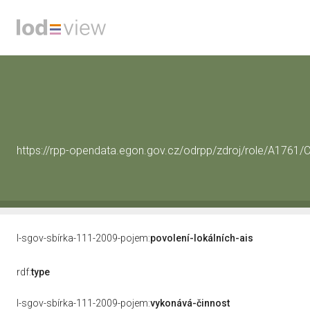
https://rpp-opendata.egon.gov.cz/odrpp/zdroj/role/A176
l-sgov-sbírka-111-2009-pojem:
povolení-lokálních-ais
rdf:
type
l-sgov-sbírka-111-2009-pojem:
vykonává-činnost