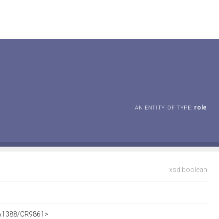
role
AN ENTITY OF TYPE:
xsd:boolean
t/A1388/CR9861>