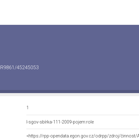
8/CR9861/45245053
1
l-sgov-sbírka-111-2009-pojem:role
<https://rpp-opendata.egon.gov.cz/odrpp/zdroj/činnos