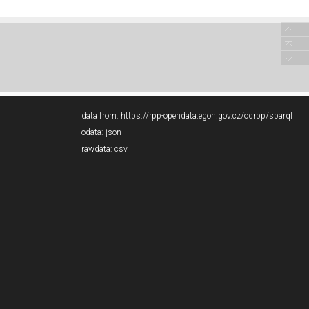
data from:
https://rpp-opendata.egon.gov.cz/odrpp/sparql
odata:
json
rawdata:
csv