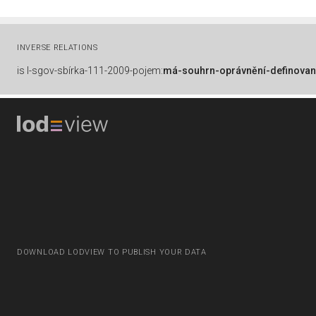
INVERSE RELATIONS
is
l-sgov-sbírka-111-2009-pojem:
má-souhrn-oprávnění-definovan
DOWNLOAD LODVIEW TO PUBLISH YOUR DATA