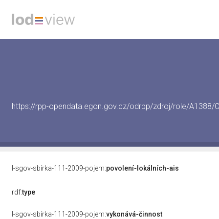
https://rpp-opendata.egon.gov.cz/odrpp/zdroj/role/A138
l-sgov-sbírka-111-2009-pojem:
povolení-lokálních-ais
rdf:
type
l-sgov-sbírka-111-2009-pojem:
vykonává-činnost