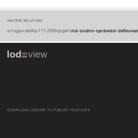
INVERSE RELATIONS
is
l-sgov-sbírka-111-2009-pojem:
má-souhrn-oprávnění-definovan
DOWNLOAD LODVIEW TO PUBLISH YOUR DATA