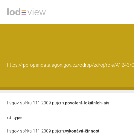
https://rpp-opendata.egon.gov.cz/odrpp/zdroj/role/A124
l-sgov-sbírka-111-2009-pojem:
povolení-lokálních-ais
rdf:
type
l-sgov-sbírka-111-2009-pojem:
vykonává-činnost