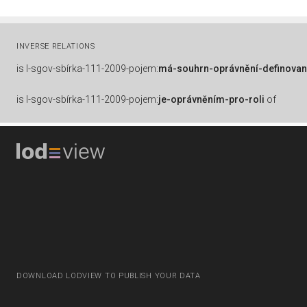
INVERSE RELATIONS
is
l-sgov-sbírka-111-2009-pojem:
má-souhrn-oprávnění-definovan
is
l-sgov-sbírka-111-2009-pojem:
je-oprávněním-pro-roli
of
DOWNLOAD LODVIEW TO PUBLISH YOUR DATA