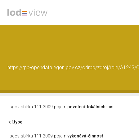
https://rpp-opendata.egon.gov.cz/odrpp/zdroj/role/A124
l-sgov-sbírka-111-2009-pojem:
povolení-lokálních-ais
rdf:
type
l-sgov-sbírka-111-2009-pojem:
vykonává-činnost