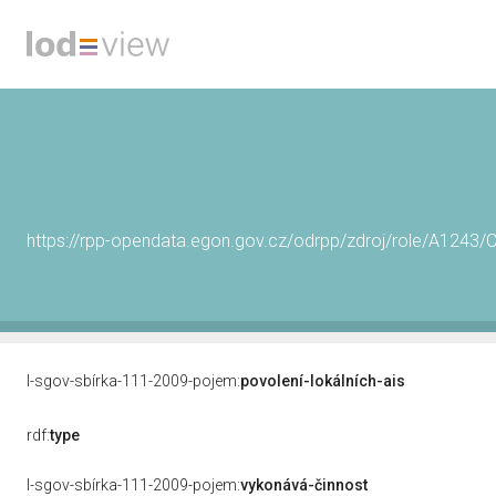
https://rpp-opendata.egon.gov.cz/odrpp/zdroj/role/A124
l-sgov-sbírka-111-2009-pojem:
povolení-lokálních-ais
rdf:
type
l-sgov-sbírka-111-2009-pojem:
vykonává-činnost