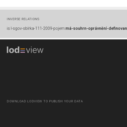
INVERSE RELATIONS
is
l-sgov-sbírka-111-2009-pojem:
má-souhrn-oprávnění-definovan
DOWNLOAD LODVIEW TO PUBLISH YOUR DATA