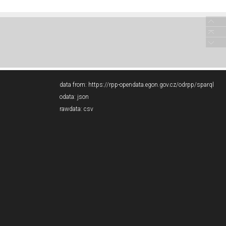
data from:
https://rpp-opendata.egon.gov.cz/odrpp/sparql
odata:
json
rawdata:
csv