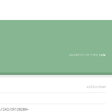
role
AN ENTITY OF TYPE:
xsd:boolean
t/A1242/CR128289>