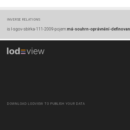
INVERSE RELATIONS
is
l-sgov-sbírka-111-2009-pojem:
má-souhrn-oprávnění-definovan
DOWNLOAD LODVIEW TO PUBLISH YOUR DATA