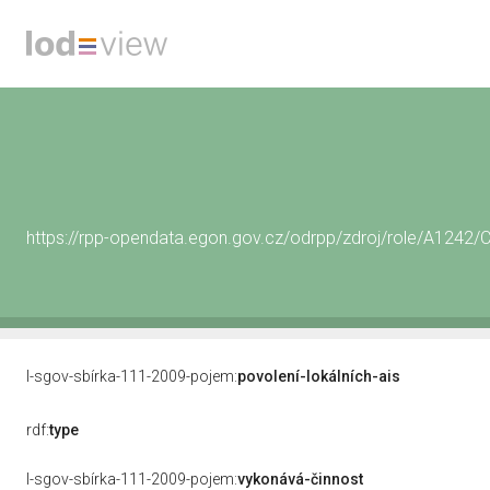
https://rpp-opendata.egon.gov.cz/odrpp/zdroj/role/A124
l-sgov-sbírka-111-2009-pojem:
povolení-lokálních-ais
rdf:
type
l-sgov-sbírka-111-2009-pojem:
vykonává-činnost