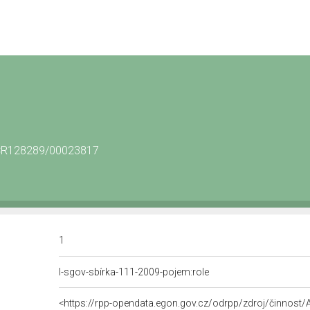
2/CR128289/00023817
1
l-sgov-sbírka-111-2009-pojem:role
<https://rpp-opendata.egon.gov.cz/odrpp/zdroj/činnos