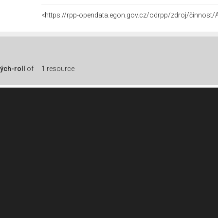
<https://rpp-opendata.egon.gov.cz/odrpp/zdroj/činnos
ých-rolí
of
1 resource