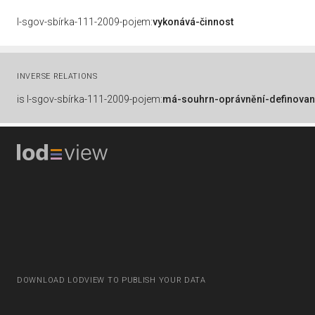
l-sgov-sbírka-111-2009-pojem:
vykonává-činnost
INVERSE RELATIONS
is
l-sgov-sbírka-111-2009-pojem:
má-souhrn-oprávnění-definovan
DOWNLOAD LODVIEW TO PUBLISH YOUR DATA