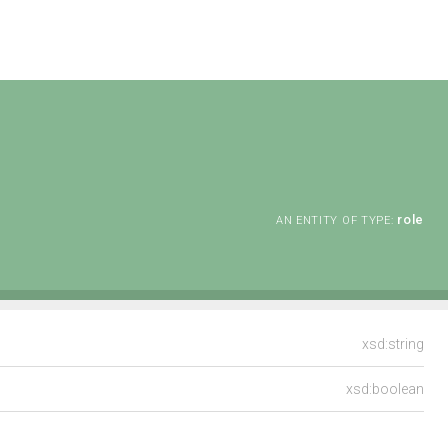
role
AN ENTITY OF TYPE:
xsd:string
xsd:boolean