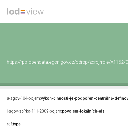
https://rpp-opendata.egon.gov.cz/odrpp/zdroj/role/A116
a-sgov-104-pojem:
výkon-činnosti-je-podpořen-centrálně-defino
l-sgov-sbírka-111-2009-pojem:
povolení-lokálních-ais
rdf:
type