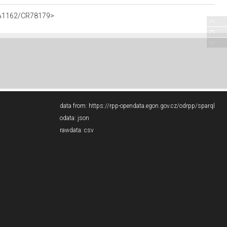
t/A1162/CR78179>
data from:
https://rpp-opendata.egon.gov.cz/odrpp/sparql
odata:
json
rawdata:
csv