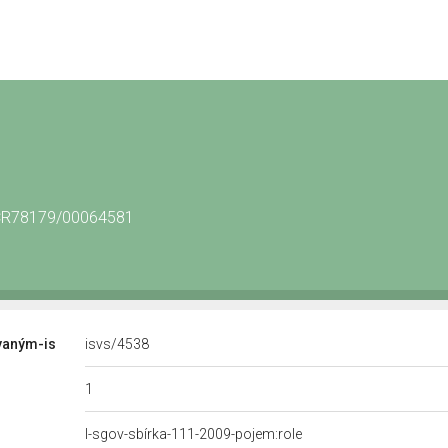
2/CR78179/00064581
vaným-is
isvs/4538
1
l-sgov-sbírka-111-2009-pojem:role