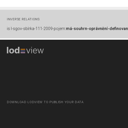
INVERSE RELATIONS
is
l-sgov-sbírka-111-2009-pojem:
má-souhrn-oprávnění-definovan
DOWNLOAD LODVIEW TO PUBLISH YOUR DATA