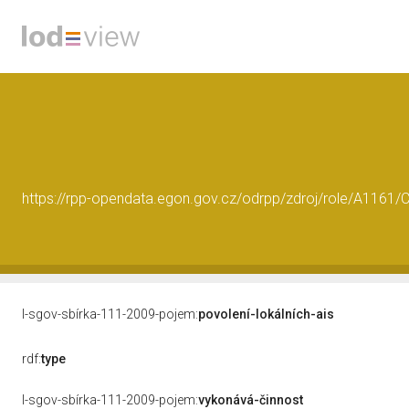
https://rpp-opendata.egon.gov.cz/odrpp/zdroj/role/A116
l-sgov-sbírka-111-2009-pojem:
povolení-lokálních-ais
rdf:
type
l-sgov-sbírka-111-2009-pojem:
vykonává-činnost