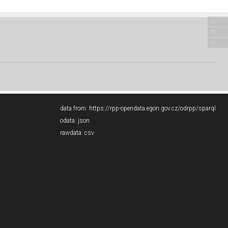
data from:
https://rpp-opendata.egon.gov.cz/odrpp/sparql
odata:
json
rawdata:
csv