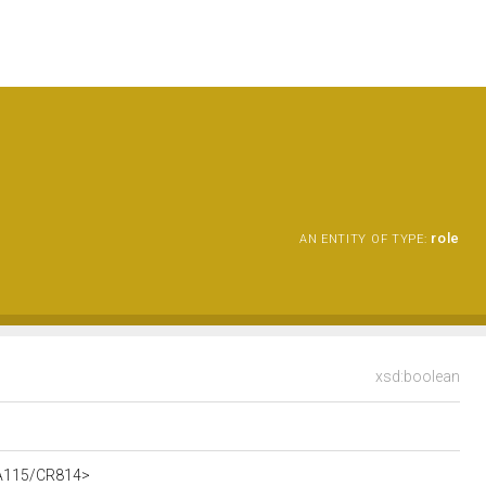
role
AN ENTITY OF TYPE:
xsd:boolean
t/A115/CR814>