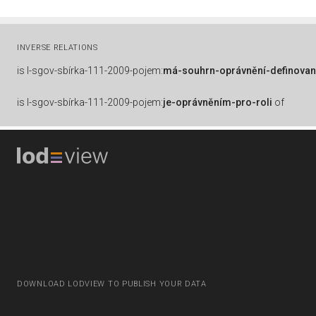
INVERSE RELATIONS
is
l-sgov-sbírka-111-2009-pojem:
má-souhrn-oprávnění-definovan
is
l-sgov-sbírka-111-2009-pojem:
je-oprávněním-pro-roli
of
DOWNLOAD LODVIEW TO PUBLISH YOUR DATA