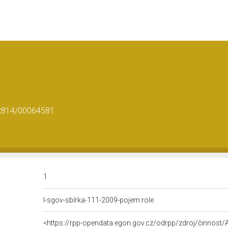
CR814/00064581
1
l-sgov-sbírka-111-2009-pojem:role
<https://rpp-opendata.egon.gov.cz/odrpp/zdroj/činnos