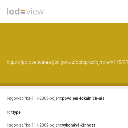
https://rpp-opendata.egon.gov.cz/odrpp/zdroj/role/A115/
l-sgov-sbírka-111-2009-pojem:
povolení-lokálních-ais
rdf:
type
l-sgov-sbírka-111-2009-pojem:
vykonává-činnost