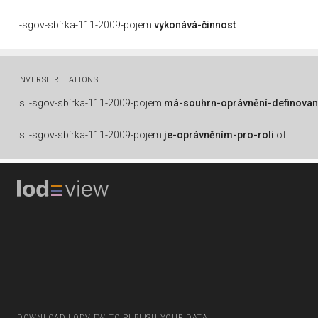
l-sgov-sbírka-111-2009-pojem:
vykonává-činnost
INVERSE RELATIONS
is
l-sgov-sbírka-111-2009-pojem:
má-souhrn-oprávnění-definovan
is
l-sgov-sbírka-111-2009-pojem:
je-oprávněním-pro-roli
of
DOWNLOAD LODVIEW TO PUBLISH YOUR DATA