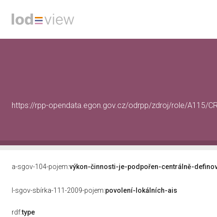
https://rpp-opendata.egon.gov.cz/odrpp/zdroj/role/A115/
a-sgov-104-pojem:
výkon-činnosti-je-podpořen-centrálně-defino
l-sgov-sbírka-111-2009-pojem:
povolení-lokálních-ais
rdf:
type