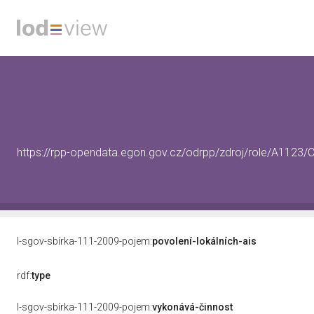
https://rpp-opendata.egon.gov.cz/odrpp/zdroj/role/A112
l-sgov-sbírka-111-2009-pojem:
povolení-lokálních-ais
rdf:
type
l-sgov-sbírka-111-2009-pojem:
vykonává-činnost