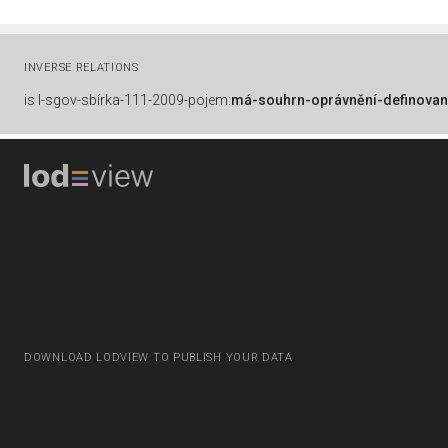
INVERSE RELATIONS
is
l-sgov-sbírka-111-2009-pojem:
má-souhrn-oprávnění-definovan
DOWNLOAD LODVIEW TO PUBLISH YOUR DATA