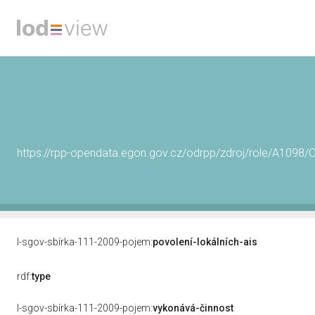
https://rpp-opendata.egon.gov.cz/odrpp/zdroj/role/A109
l-sgov-sbírka-111-2009-pojem:
povolení-lokálních-ais
rdf:
type
l-sgov-sbírka-111-2009-pojem:
vykonává-činnost