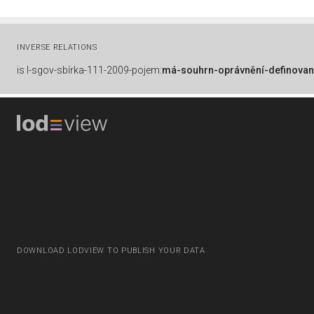
INVERSE RELATIONS
is
l-sgov-sbírka-111-2009-pojem:
má-souhrn-oprávnění-definovan
DOWNLOAD LODVIEW TO PUBLISH YOUR DATA