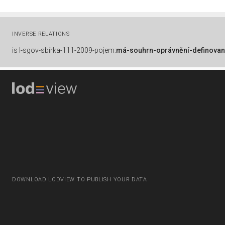
INVERSE RELATIONS
is
l-sgov-sbírka-111-2009-pojem:
má-souhrn-oprávnění-definovan
DOWNLOAD LODVIEW TO PUBLISH YOUR DATA