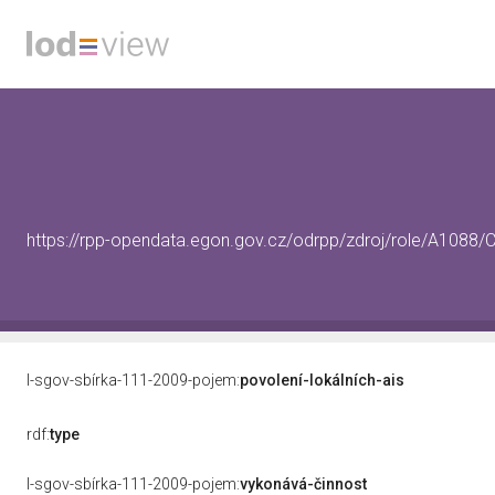
https://rpp-opendata.egon.gov.cz/odrpp/zdroj/role/A108
l-sgov-sbírka-111-2009-pojem:
povolení-lokálních-ais
rdf:
type
l-sgov-sbírka-111-2009-pojem:
vykonává-činnost