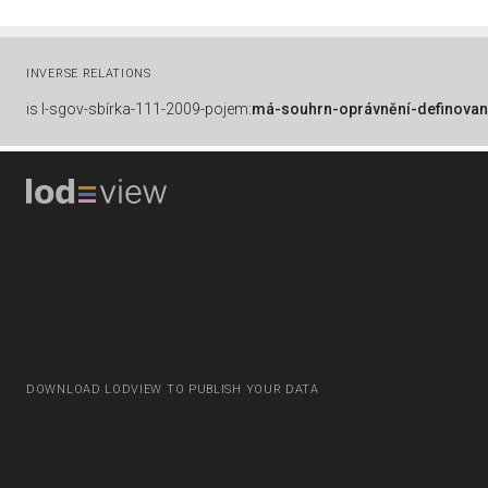
INVERSE RELATIONS
is
l-sgov-sbírka-111-2009-pojem:
má-souhrn-oprávnění-definovan
DOWNLOAD LODVIEW TO PUBLISH YOUR DATA