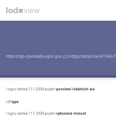
https://rpp-opendata.egon.gov.cz/odrpp/zdroj/role/A104
l-sgov-sbírka-111-2009-pojem:
povolení-lokálních-ais
rdf:
type
l-sgov-sbírka-111-2009-pojem:
vykonává-činnost