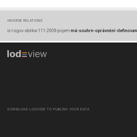
INVERSE RELATIONS
is
l-sgov-sbírka-111-2009-pojem:
má-souhrn-oprávnění-definovan
DOWNLOAD LODVIEW TO PUBLISH YOUR DATA