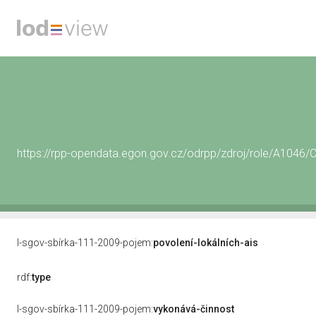
https://rpp-opendata.egon.gov.cz/odrpp/zdroj/role/A104
l-sgov-sbírka-111-2009-pojem:
povolení-lokálních-ais
rdf:
type
l-sgov-sbírka-111-2009-pojem:
vykonává-činnost