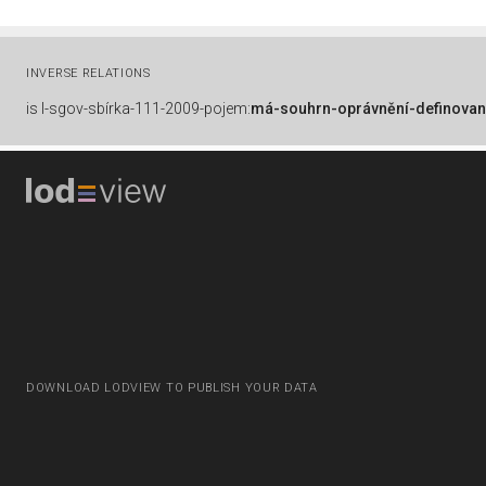
INVERSE RELATIONS
is
l-sgov-sbírka-111-2009-pojem:
má-souhrn-oprávnění-definovan
DOWNLOAD LODVIEW TO PUBLISH YOUR DATA