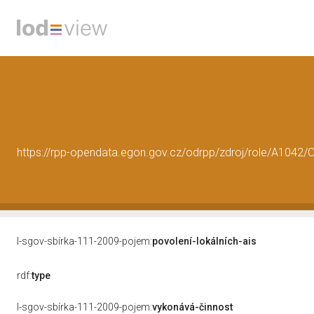
https://rpp-opendata.egon.gov.cz/odrpp/zdroj/role/A104
l-sgov-sbírka-111-2009-pojem:
povolení-lokálních-ais
rdf:
type
l-sgov-sbírka-111-2009-pojem:
vykonává-činnost