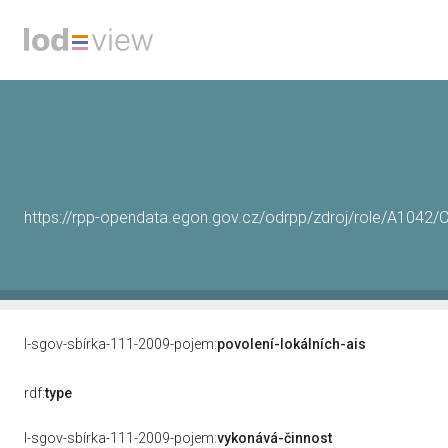
https://rpp-opendata.egon.gov.cz/odrpp/zdroj/role/A104
l-sgov-sbírka-111-2009-pojem:
povolení-lokálních-ais
rdf:
type
l-sgov-sbírka-111-2009-pojem:
vykonává-činnost