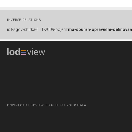
INVERSE RELATIONS
is
l-sgov-sbírka-111-2009-pojem:
má-souhrn-oprávnění-definovan
DOWNLOAD LODVIEW TO PUBLISH YOUR DATA