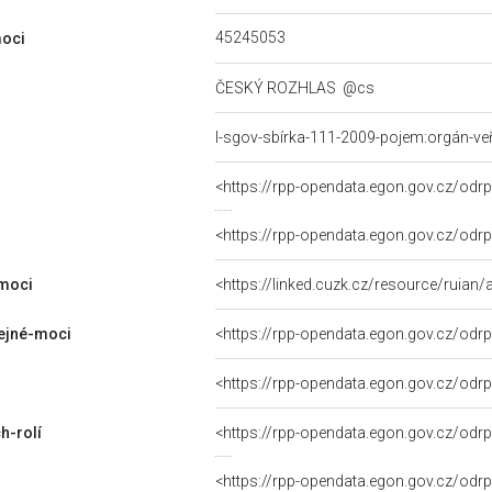
45245053
moci
ČESKÝ ROZHLAS
@cs
l-sgov-sbírka-111-2009-pojem:orgán-ve
<https://rpp-opendata.egon.gov.cz/od
<https://rpp-opendata.egon.gov.cz/od
-moci
<https://linked.cuzk.cz/resource/ruia
ejné-moci
<https://rpp-opendata.egon.gov.cz/odr
<https://rpp-opendata.egon.gov.cz/odr
h-rolí
<https://rpp-opendata.egon.gov.cz/od
<https://rpp-opendata.egon.gov.cz/od