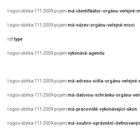
l-sgov-sbírka-111-2009-pojem:
má-identifikátor-orgánu-veřejné-
l-sgov-sbírka-111-2009-pojem:
má-název-orgánu-veřejné-moci
rdf:
type
l-sgov-sbírka-111-2009-pojem:
vykonává-agendu
l-sgov-sbírka-111-2009-pojem:
má-adresu-sídla-orgánu-veřejné
l-sgov-sbírka-111-2009-pojem:
má-datovou-schránku-orgánu-veř
l-sgov-sbírka-111-2009-pojem:
má-pracoviště-vykonávající-úkon
l-sgov-sbírka-111-2009-pojem:
má-souhrn-oprávnění-definovanýc