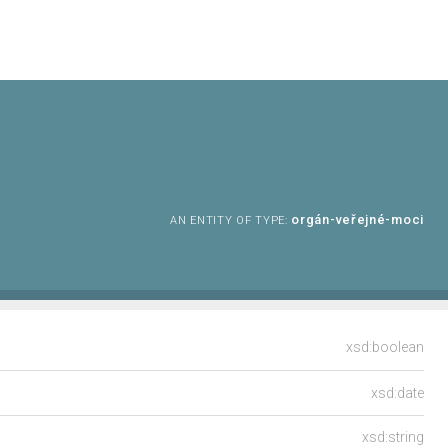
orgán-veřejné-moci
AN ENTITY OF TYPE:
xsd:boolean
xsd:date
xsd:string