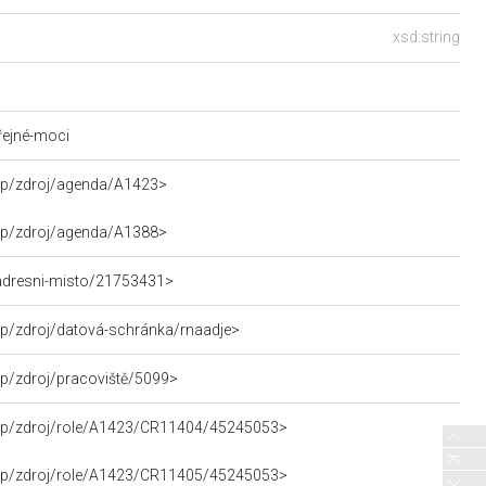
xsd:string
řejné-moci
rpp/zdroj/agenda/A1423>
rpp/zdroj/agenda/A1388>
n/adresni-misto/21753431>
pp/zdroj/datová-schránka/rnaadje>
pp/zdroj/pracoviště/5099>
rpp/zdroj/role/A1423/CR11404/45245053>
rpp/zdroj/role/A1423/CR11405/45245053>