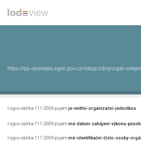
https://rpp-opendata.egon.gov.cz/odrpp/zdroj/orgán-veře
l-sgov-sbírka-111-2009-pojem:
je-vnitřní-organizační-jednotkou
l-sgov-sbírka-111-2009-pojem:
má-datum-zahájení-výkonu-působ
l-sgov-sbírka-111-2009-pojem:
má-identifikační-číslo-osoby-org