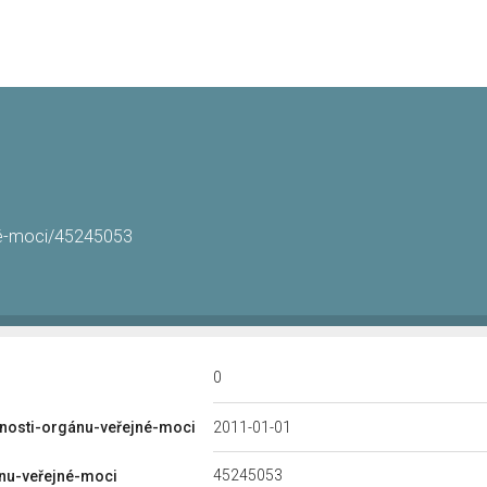
jné-moci/45245053
0
nosti-orgánu-veřejné-moci
2011-01-01
45245053
ánu-veřejné-moci