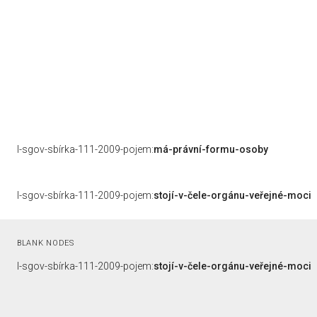
l-sgov-sbírka-111-2009-pojem:
má-právní-formu-osoby
l-sgov-sbírka-111-2009-pojem:
stojí-v-čele-orgánu-veřejné-moci
BLANK NODES
l-sgov-sbírka-111-2009-pojem:
stojí-v-čele-orgánu-veřejné-moci