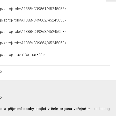
rpp/zdroj/role/A1388/CR9861/45245053>
rpp/zdroj/role/A1388/CR9862/45245053>
rpp/zdroj/role/A1388/CR9863/45245053>
rpp/zdroj/role/A1388/CR9864/45245053>
pp/zdroj/právní-forma/361>
5
5
-a-příjmení-osoby-stojící-v-čele-orgánu-veřejné-moci
xsd:string
RENÉ
ZAVOR