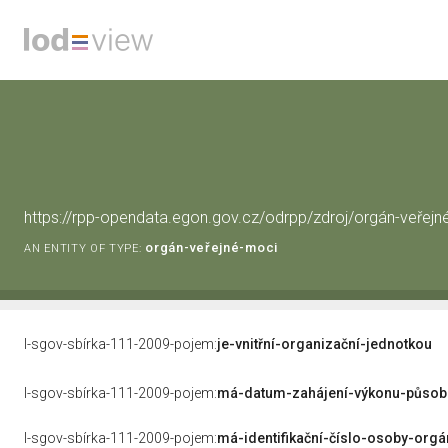
https://rpp-opendata.egon.gov.cz/odrpp/zdroj/orgán-veře
orgán-veřejné-moci
AN ENTITY OF TYPE:
l-sgov-sbírka-111-2009-pojem:
je-vnitřní-organizační-jednotkou
l-sgov-sbírka-111-2009-pojem:
má-datum-zahájení-výkonu-působ
l-sgov-sbírka-111-2009-pojem:
má-identifikační-číslo-osoby-org