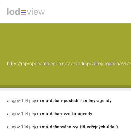
https://rpp-opendata.egon.gov.cz/odrpp/zdroj/agenda/A97
a-sgov-104-pojem:
má-datum-poslední-změny-agendy
a-sgov-104-pojem:
má-datum-vzniku-agendy
a-sgov-104-pojem:
má-definováno-využití-veřejných-údajů