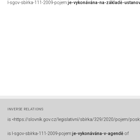
l-sgov-sbírka-111-2009-pojem:
je-vykonávána-na-základě-ustano
INVERSE RELATIONS
is
<https://slovník.gov.cz/legislativní/sbírka/329/2020/pojem/pos
is
l-sgov-sbírka-111-2009-pojem:
je-vykonávána-v-agendě
of