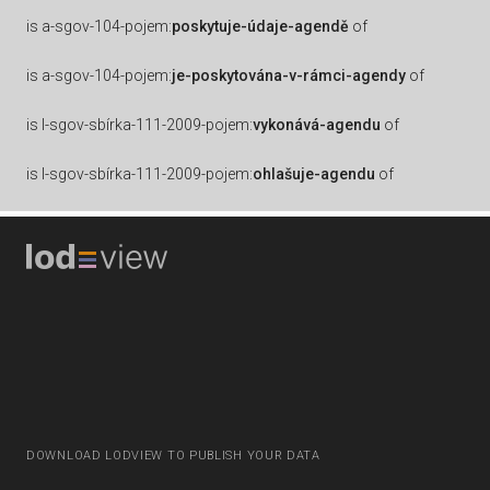
is
a-sgov-104-pojem:
poskytuje-údaje-agendě
of
is
a-sgov-104-pojem:
je-poskytována-v-rámci-agendy
of
is
l-sgov-sbírka-111-2009-pojem:
vykonává-agendu
of
is
l-sgov-sbírka-111-2009-pojem:
ohlašuje-agendu
of
DOWNLOAD LODVIEW TO PUBLISH YOUR DATA