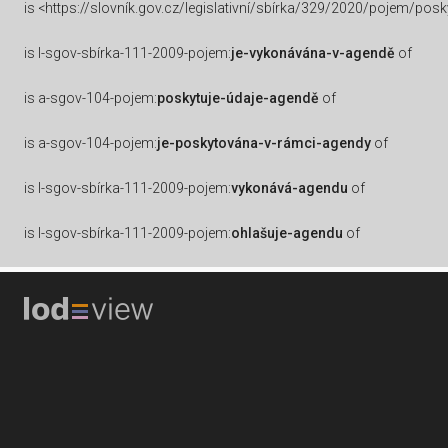
is
<https://slovník.gov.cz/legislativní/sbírka/329/2020/pojem/pos
is
l-sgov-sbírka-111-2009-pojem:
je-vykonávána-v-agendě
of
is
a-sgov-104-pojem:
poskytuje-údaje-agendě
of
is
a-sgov-104-pojem:
je-poskytována-v-rámci-agendy
of
is
l-sgov-sbírka-111-2009-pojem:
vykonává-agendu
of
is
l-sgov-sbírka-111-2009-pojem:
ohlašuje-agendu
of