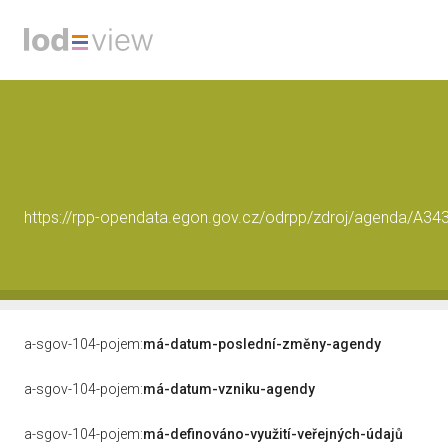
https://rpp-opendata.egon.gov.cz/odrpp/zdroj/agenda/A34
a-sgov-104-pojem:
má-datum-poslední-změny-agendy
a-sgov-104-pojem:
má-datum-vzniku-agendy
a-sgov-104-pojem:
má-definováno-využití-veřejných-údajů