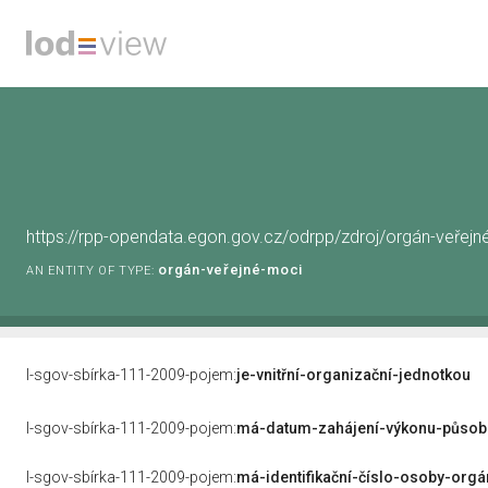
https://rpp-opendata.egon.gov.cz/odrpp/zdroj/orgán-veře
orgán-veřejné-moci
AN ENTITY OF TYPE:
l-sgov-sbírka-111-2009-pojem:
je-vnitřní-organizační-jednotkou
l-sgov-sbírka-111-2009-pojem:
má-datum-zahájení-výkonu-působ
l-sgov-sbírka-111-2009-pojem:
má-identifikační-číslo-osoby-org