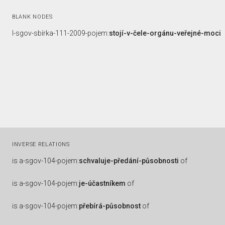
BLANK NODES
l-sgov-sbírka-111-2009-pojem:
stojí-v-čele-orgánu-veřejné-moci
INVERSE RELATIONS
is
a-sgov-104-pojem:
schvaluje-předání-působnosti
of
is
a-sgov-104-pojem:
je-účastníkem
of
is
a-sgov-104-pojem:
přebírá-působnost
of