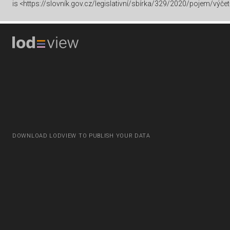
is
<https://slovník.gov.cz/legislativní/sbírka/329/2020/pojem/výčet
DOWNLOAD LODVIEW TO PUBLISH YOUR DATA