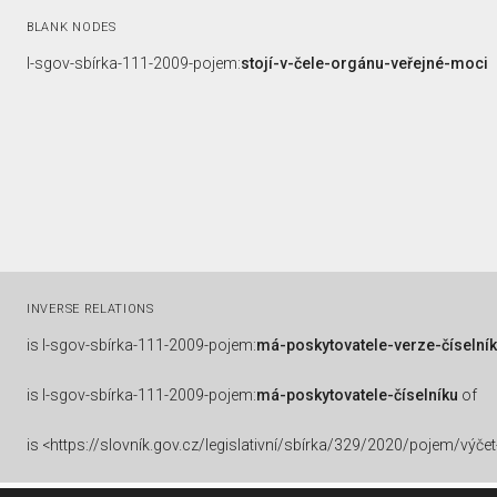
BLANK NODES
l-sgov-sbírka-111-2009-pojem:
stojí-v-čele-orgánu-veřejné-moci
INVERSE RELATIONS
is
l-sgov-sbírka-111-2009-pojem:
má-poskytovatele-verze-číselní
is
l-sgov-sbírka-111-2009-pojem:
má-poskytovatele-číselníku
of
is
<https://slovník.gov.cz/legislativní/sbírka/329/2020/pojem/výčet