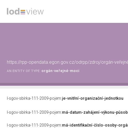
https://rpp-opendata.egon.gov.cz/odrpp/zdroj/orgán-veře
orgán-veřejné-moci
AN ENTITY OF TYPE:
l-sgov-sbírka-111-2009-pojem:
je-vnitřní-organizační-jednotkou
l-sgov-sbírka-111-2009-pojem:
má-datum-zahájení-výkonu-působ
l-sgov-sbírka-111-2009-pojem:
má-identifikační-číslo-osoby-org