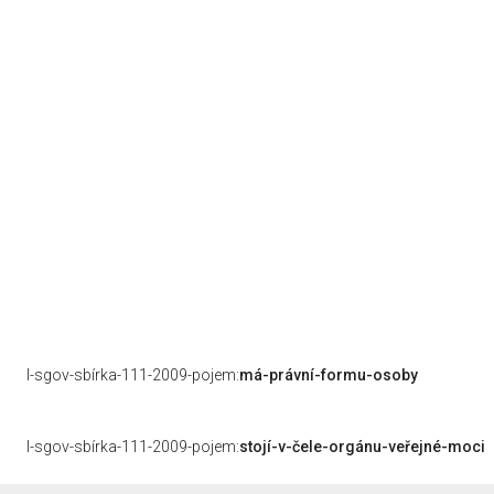
l-sgov-sbírka-111-2009-pojem:
má-právní-formu-osoby
l-sgov-sbírka-111-2009-pojem:
stojí-v-čele-orgánu-veřejné-moci